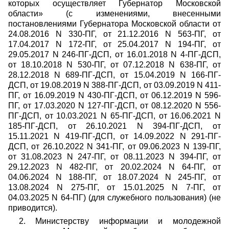
которых осуществляет Губернатор Московской
области» (с изменениями, внесенными
постановлениями Губернатора Московской области от
24.08.2016 N 330-ПГ, от 21.12.2016 N 563-ПГ, от
17.04.2017 N 172-ПГ, от 25.04.2017 N 194-ПГ, от
29.05.2017 N 246-ПГ-ДСП, от 16.01.2018 N 4-ПГ-ДСП,
от 18.10.2018 N 530-ПГ, от 07.12.2018 N 638-ПГ, от
28.12.2018 N 689-ПГ-ДСП, от 15.04.2019 N 166-ПГ-
ДСП, от 19.08.2019 N 388-ПГ-ДСП, от 03.09.2019 N 411-
ПГ, от 16.09.2019 N 430-ПГ-ДСП, от 06.12.2019 N 596-
ПГ, от 17.03.2020 N 127-ПГ-ДСП, от 08.12.2020 N 556-
ПГ-ДСП, от 10.03.2021 N 65-ПГ-ДСП, от 16.06.2021 N
185-ПГ-ДСП, от 26.10.2021 N 394-ПГ-ДСП, от
15.11.2021 N 419-ПГ-ДСП, от 14.09.2022 N 291-ПГ-
ДСП, от 26.10.2022 N 341-ПГ, от 09.06.2023 N 139-ПГ,
от 31.08.2023 N 247-ПГ, от 08.11.2023 N 394-ПГ, от
29.12.2023 N 482-ПГ, от 20.02.2024 N 64-ПГ, от
04.06.2024 N 188-ПГ, от 18.07.2024 N 245-ПГ, от
13.08.2024 N 275-ПГ, от 15.01.2025 N 7-ПГ, от
04.03.2025 N 64-ПГ) (для служебного пользования) (не
приводится).
2. Министерству информации и молодежной