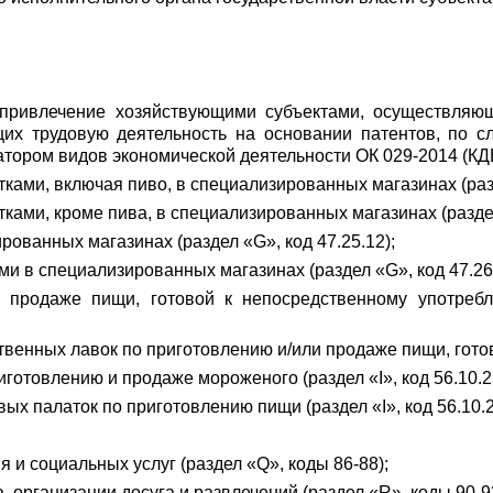
а привлечение хозяйствующими субъектами, осуществляю
щих трудовую деятельность на основании патентов, по с
ром видов экономической деятельности ОК 029-2014 (КДЕ
ками, включая пиво, в специализированных магазинах (разд
ками, кроме пива, в специализированных магазинах (раздел 
рованных магазинах (раздел «G», код 47.25.12);
и в специализированных магазинах (раздел «G», код 47.26
и продаже пищи, готовой к непосредственному употреб
енных лавок по приготовлению и/или продаже пищи, готовой
иготовлению и продаже мороженого (раздел «I», код 56.10.2
ых палаток по приготовлению пищи (раздел «I», код 56.10.2
 и социальных услуг (раздел «Q», коды 86-88);
а, организации досуга и развлечений (раздел «R», коды 90-9