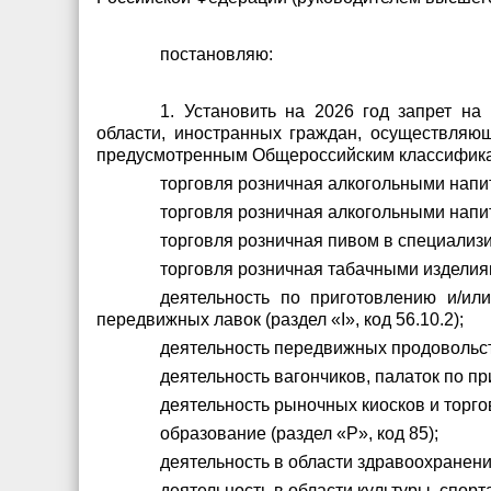
постановляю:
1. Установить на 2026 год запрет н
области, иностранных граждан, осуществляю
предусмотренным Общероссийским классификато
торговля розничная алкогольными напит
торговля розничная алкогольными напит
торговля розничная пивом в специализи
торговля розничная табачными изделиям
деятельность по приготовлению и/ил
передвижных лавок (раздел «I», код 56.10.2);
деятельность передвижных продовольств
деятельность вагончиков, палаток по пр
деятельность рыночных киосков и торгов
образование (раздел «P», код 85);
деятельность в области здравоохранения
деятельность в области культуры, спорт