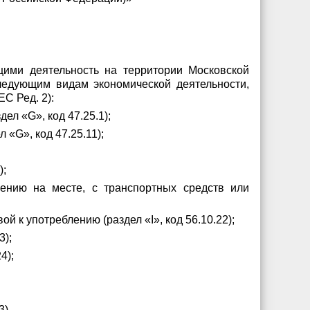
щими деятельность на территории Московской
ледующим видам экономической деятельности,
С Ред. 2):
ел «G», код 47.25.1);
«G», код 47.25.11);
);
лению на месте, с транспортных средств или
 к употреблению (раздел «I», код 56.10.22);
3);
4);
3).