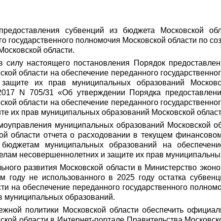
предоставления субвенций из бюджета Московской об
го государственного полномочия Московской области по с
Московской области.
я в силу настоящего постановления Порядок предоставле
кой области на обеспечение переданного государственног
защите их прав муниципальных образований Московс
.2017 N 705/31 «Об утверждении Порядка предоставлен
кой области на обеспечение переданного государственног
те их прав муниципальных образований Московской област
моуправления муниципальных образований Московской об
ой области отчета о расходовании в текущем финансовом 
 бюджетам муниципальных образований на обеспечение
делам несовершеннолетних и защите их прав муниципальны
ьного развития Московской области в Министерство эконо
м году не использованного в 2025 году остатка субвен
ти на обеспечение переданного государственного полномо
в муниципальных образований.
ежной политики Московской области обеспечить официал
ской области в Интернет-портале Правительства Московск