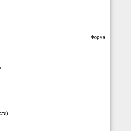
Форма
и
я
______
сти)