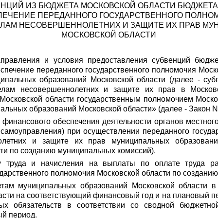
ЕНЦИЙ ИЗ БЮДЖЕТА МОСКОВСКОЙ ОБЛАСТИ БЮДЖЕТ
ПЕЧЕНИЕ ПЕРЕДАННОГО ГОСУДАРСТВЕННОГО ПОЛНО
ЛАМ НЕСОВЕРШЕННОЛЕТНИХ И ЗАЩИТЕ ИХ ПРАВ М
МОСКОВСКОЙ ОБЛАСТИ
аправления и условия предоставления субвенций бюдж
еспечение переданного государственного полномочия Моск
ипальных образований Московской области (далее - субв
елам несовершеннолетних и защите их прав в Московс
Московской области государственным полномочием Москов
льных образований Московской области» (далее - Закон N
х финансового обеспечения деятельности органов местно
о самоуправления) при осуществлении переданного госуда
летних и защите их прав муниципальных образовани
ти по созданию муниципальных комиссий).
у труда и начисления на выплаты по оплате труда ра
арственного полномочия Московской области по созданию 
там муниципальных образований Московской области в 
сти на соответствующий финансовый год и на плановый пе
ых обязательств в соответствии со сводной бюджетно
ый период.