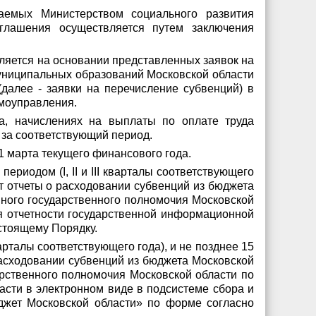
аемых Министерством социального развития
оглашения осуществляется путем заключения
ляется на основании представленных заявок на
униципальных образований Московской области
алее - заявки на перечисление субвенций) в
моуправления.
а, начислениях на выплаты по оплате труда
 за соответствующий период.
 марта текущего финансового года.
ериодом (I, II и III кварталы соответствующего
ют отчеты о расходовании субвенций из бюджета
ного государственного полномочия Московской
я отчетности государственной информационной
стоящему Порядку.
варталы соответствующего года), и не позднее 15
расходовании субвенций из бюджета Московской
рственного полномочия Московской области по
сти в электронном виде в подсистеме сбора и
жет Московской области» по форме согласно