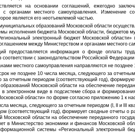
ствляется на основании соглашений, ежегодно заключ
) с органами местного самоуправления. Изменение с
торое является его неотъемлемой частью.
муниципальных образований Московской области осуществ
емы исполнения бюджета Московской области, бюджетов м
егиональный электронный бюджет Московской области» (д
соглашением между Министерством и органами местного са
ций предоставляется информация о фонде оплаты труд
в соответствии с законодательством Российской Федерации
анами местного самоуправления направляются не позднее 1
рок не позднее 10 числа месяца, следующего за отчетным п
го за отчетным периодом (соответствующий год), формиру
образований Московской области на обеспечение передан
 в электронном виде в подсистеме сбора и формировани
сковской области» по форме согласно приложению 1 к на
сла месяца, следующего за отчетным периодом (I, II и III к
ом (соответствующий год), формирует сводные отчеты о 
 Московской области на обеспечение переданного госуда
ет в Министерство экономики и финансов Московской обла
информационной системы «Региональный электронный бюд