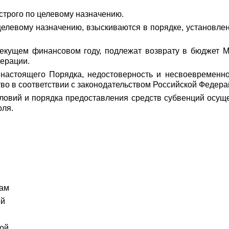
строго по целевому назначению.
целевому назначению, взыскиваются в порядке, установл
текущем финансовом году, подлежат возврату в бюджет Мо
дерации.
 настоящего Порядка, недостоверность и несвоевременн
о в соответствии с законодательством Российской Федера
условий и порядка предоставления средств субвенций осу
оля.
там
ой
кой