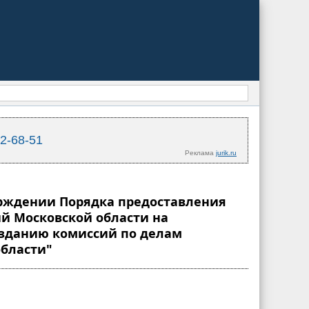
02-68-51
Реклама
jurik.ru
верждении Порядка предоставления
й Московской области на
озданию комиссий по делам
бласти"