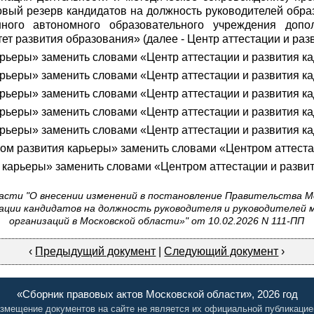
овый резерв кандидатов на должность руководителей обра
нного автономного образовательного учреждения допо
т развития образования» (далее - Центр аттестации и разв
карьеры» заменить словами «Центр аттестации и развития к
карьеры» заменить словами «Центр аттестации и развития к
карьеры» заменить словами «Центр аттестации и развития к
карьеры» заменить словами «Центр аттестации и развития к
карьеры» заменить словами «Центр аттестации и развития к
тром развития карьеры» заменить словами «Центром аттеста
я карьеры» заменить словами «Центром аттестации и развит
сти "О внесении изменений в постановление Правительства Мо
ации кандидатов на должность руководителя и руководителей
организаций в Московской области»" от 10.02.2026 N 111-ПП
‹
Предыдущий документ
|
Следующий документ
›
«Сборник правовых актов Московской области», 2026 год
змещение документов на сайте не является их официальной публикацие