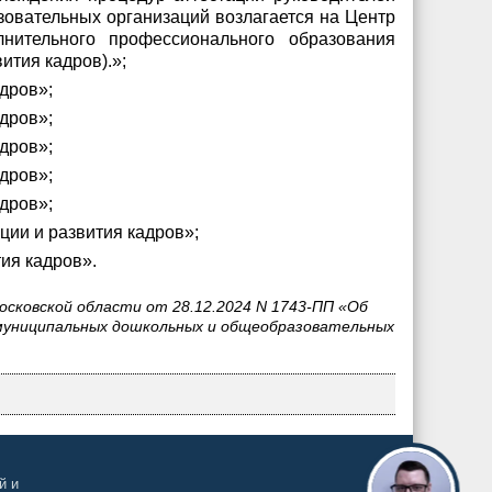
зовательных организаций возлагается на Центр
лнительного профессионального образования
ития кадров).»;
адров»;
адров»;
адров»;
адров»;
адров»;
ции и развития кадров»;
ия кадров».
сковской области от 28.12.2024 N 1743-ПП «Об
 муниципальных дошкольных и общеобразовательных
й и