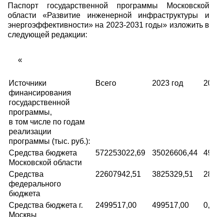
Паспорт государственной программы Московской
области «Развитие инженерной инфраструктуры и
энергоэффективности» на 2023-2031 годы» изложить в
следующей редакции:
«
Источники
Всего
2023 год
202
финансирования
государственной
программы,
в том числе по годам
реализации
программы (тыс. руб.):
Средства бюджета
572253022,69
35026606,44
493
Московской области
Средства
22607942,51
3825329,51
284
федерального
бюджета
Средства бюджета г.
2499517,00
499517,00
0,0
Москвы