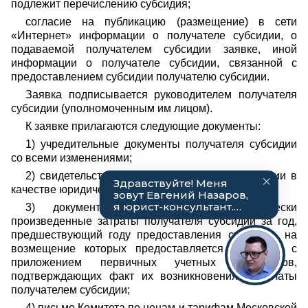
подлежит перечислению субсидия;
согласие на публикацию (размещение) в сети
«Интернет» информации о получателе субсидии, о
подаваемой получателем субсидии заявке, иной
информации о получателе субсидии, связанной с
предоставлением субсидии получателю субсидии.
Заявка подписывается руководителем получателя
субсидии (уполномоченным им лицом).
К заявке прилагаются следующие документы:
1) учредительные документы получателя субсидии
со всеми изменениями;
2) свидетельство о государственной регистрации в
качестве юридического лица;
3) документы, подтверждающие фактически
произведенные затраты получателя субсидии за год,
предшествующий году предоставления субсидии, на
возмещение которых предоставляется субсидия, с
приложением первичных учетных документов,
подтверждающих факт их возникновения и оплаты
получателем субсидии;
4) письмо Комитета по ценам и тарифам Московской