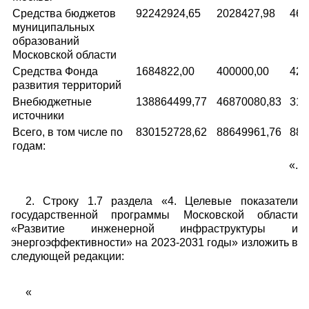
Средства бюджетов
92242924,65
2028427,98
460
муниципальных
образований
Московской области
Средства Фонда
1684822,00
400000,00
429
развития территорий
Внебюджетные
138864499,77
46870080,83
310
источники
Всего, в том числе по
830152728,62
88649961,76
882
годам:
«.
2. Строку 1.7 раздела «4. Целевые показатели
государственной программы Московской области
«Развитие инженерной инфраструктуры и
энергоэффективности» на 2023-2031 годы» изложить в
следующей редакции:
«