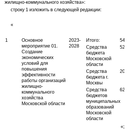
жилищно-коммунального хозяйства»:
строку 1 изложить в следующей редакции:
«
1
Основное
2023-
Итого:
546
мероприятие 01.
2028
Средства
520
Создание
бюджета
экономических
Московской
условий для
области
повышения
Средства
200
эффективности
бюджета г.
работы организаций
Москвы
жилищно-
Средства
627
коммунального
бюджетов
хозяйства
муниципальных
Московской области
образований
Московской
области
«;