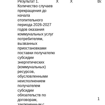
Результат 1.
X
X
Все
Количество случаев
прекращения до
начала
отопительного
периода 2026-2027
годов оказания
коммунальных услуг
потребителям,
вызванных
приостановками
поставки получателю
субсидии
энергетических
(коммунальных)
ресурсов,
обусловленными
неисполнением
получателем
субсидии
обязательств по
1
договорам,
заключенным с