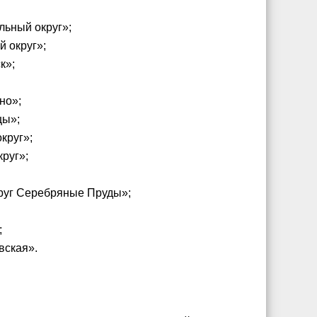
льный округ»;
й округ»;
к»;
но»;
цы»;
круг»;
круг»;
круг Серебряные Пруды»;
;
вская».