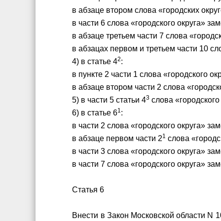
в абзаце втором слова «городских окр
в части 6 слова «городского округа» з
в абзаце третьем части 7 слова «город
в абзацах первом и третьем части 10 с
2
4) в статье 4
:
в пункте 2 части 1 слова «городского 
в абзаце втором части 2 слова «городс
3
5) в части 5 статьи 4
слова «городского
1
6) в статье 6
:
в части 2 слова «городского округа» з
1
в абзаце первом части 2
слова «городс
в части 3 слова «городского округа» з
в части 7 слова «городского округа» з
Статья 6
Внести в Закон Московской области N 