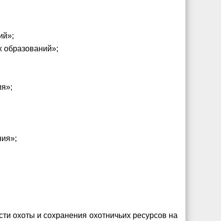
ий»;
х образований»;
ия»;
;
ния»;
сти охоты и сохранения охотничьих ресурсов на