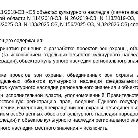
1/2018-ОЗ «Об объектах культурного наследия (памятниках
 области N 114/2018-ОЗ, N 26/2019-ОЗ, N 113/2019-ОЗ, 
7/2025-ОЗ, N 133/2025-ОЗ, N 156/2025-ОЗ, N 32/2026-ОЗ) с
ующего содержания:
 принятия решения о разработке проектов зон охраны, о
 (за исключением отдельных объектов культурного насле
ации), объектов культурного наследия регионального знач
тке проектов зон охраны, объединенных зон охраны в
дельных объектов культурного наследия федеральног
ов культурного наследия регионального значения и объекто
ан исполнительной власти, уполномоченный Правительс
дарственную регистрацию прав, ведение Единого госуда
лении, изменении, прекращении зон охраны, объединенных
ием особо ценных объектов культурного наследия народов
ледия) и объектов культурного наследия регионального зна
урного наследия местного значения,» исключить.