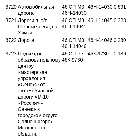
3720
Автомобильная
46 ОП МЗ
46Н-14030
0,691
27
дорога
46Н-14030
3721
Дороги п. а/п
46 ОП МЗ
46Н-14045
0,323
21
Шереметьево, г.о.
46Н-14045
Химки
3722
Дорога
46 ОП МЗ
46Н-14046
0,230
13
46Н-14046
3723
Подъезд к
46 ОП РЗ
46К-9730
0,189
07
образовательному
46К-9730
центру
«мастерская
управления
«Сенеж» от
автомобильной
дороги «М-10
«Россия» -
Сенеж» в
городском округе
Солнечногорск
Московской
области.