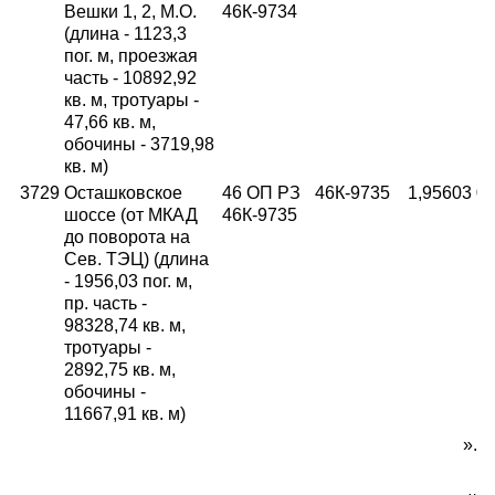
Вешки 1, 2, М.О.
46К-9734
(длина - 1123,3
пог. м, проезжая
часть - 10892,92
кв. м, тротуары -
47,66 кв. м,
обочины - 3719,98
кв. м)
3729
Осташковское
46 ОП РЗ
46К-9735
1,95603
06
шоссе (от МКАД
46К-9735
до поворота на
Сев. ТЭЦ) (длина
- 1956,03 пог. м,
пр. часть -
98328,74 кв. м,
тротуары -
2892,75 кв. м,
обочины -
11667,91 кв. м)
».