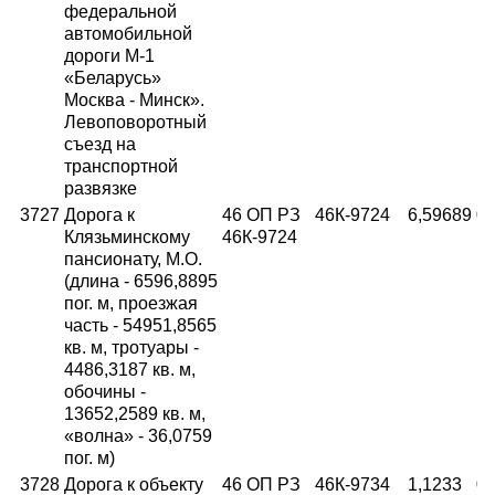
федеральной
автомобильной
дороги М-1
«Беларусь»
Москва - Минск».
Левоповоротный
съезд на
транспортной
развязке
3727
Дорога к
46 ОП РЗ
46К-9724
6,59689
06
Клязьминскому
46К-9724
пансионату, М.О.
(длина - 6596,8895
пог. м, проезжая
часть - 54951,8565
кв. м, тротуары -
4486,3187 кв. м,
обочины -
13652,2589 кв. м,
«волна» - 36,0759
пог. м)
3728
Дорога к объекту
46 ОП РЗ
46К-9734
1,1233
06