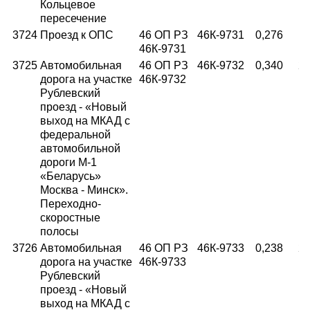
Кольцевое
пересечение
3724
Проезд к ОПС
46 ОП РЗ
46К-9731
0,276
15
46К-9731
3725
Автомобильная
46 ОП РЗ
46К-9732
0,340
25
дорога на участке
46К-9732
Рублевский
проезд - «Новый
выход на МКАД с
федеральной
автомобильной
дороги М-1
«Беларусь»
Москва - Минск».
Переходно-
скоростные
полосы
3726
Автомобильная
46 ОП РЗ
46К-9733
0,238
25
дорога на участке
46К-9733
Рублевский
проезд - «Новый
выход на МКАД с