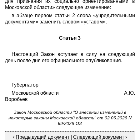
для признания их социально ориентированными в
Московской области» следующее изменение:
в абзаце первом статьи 2 слова «учредительными
документами» заменить словом «уставом».
Статья 3
Настоящий Закон вступает в силу на следующий
день после дня его официального опубликования.
Губернатор
Московской области А.Ю.
Воробьев
Закон Московской области "О внесении изменений в
некоторые законы Московской области" от 02.06.2026 N
69/2026-ОЗ
‹
Предыдущий документ
|
Следующий документ
›