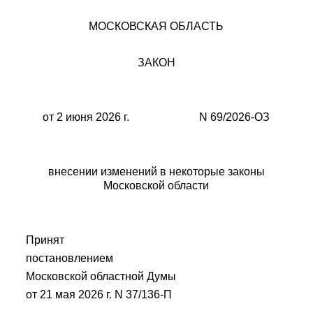
МОСКОВСКАЯ ОБЛАСТЬ
ЗАКОН
от 2 июня 2026 г. N 69/2026-ОЗ
внесении изменений в некоторые законы
Московской области
Принят
постановлением
Московской областной Думы
от 21 мая 2026 г. N 37/136-П